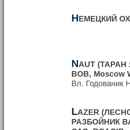
Н
ЕМЕЦКИЙ ОХ
N
AUT (ТАРАН 
BOB, Моscow W
Вл. Годованик 
L
AZER (ЛЕСН
РАЗБОЙНИК ВА