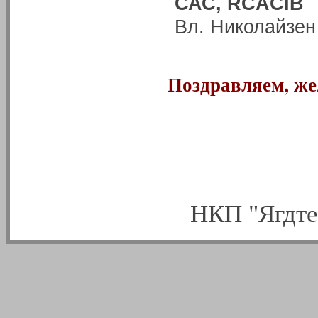
САС, RCACIB
Вл. Николайзен
Поздравляем, жел
НКП "Ягдте