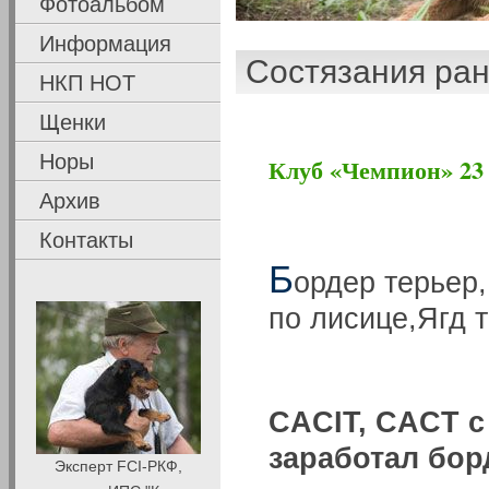
Фотоальбом
Информация
Состязания ра
НКП НОТ
Щенки
Норы
Клуб «Чемпион» 23 
Архив
Контакты
Б
ордер терьер,
по лисице,Ягд 
CACIT, CACT с 
заработал бо
Эксперт FCI-РКФ,