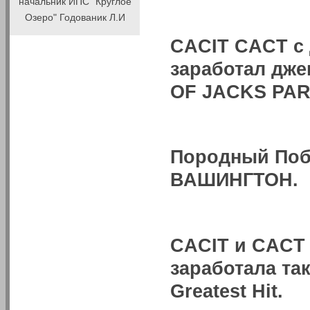
начальник ИПС "Круглое
Озеро" Годованик Л.И
CACIT CACT с д
заработал дж
OF JACKS PAR
Породный Побед
ВАШИНГТОН.
CACIT и CACT 
заработала та
Greatest Hit.